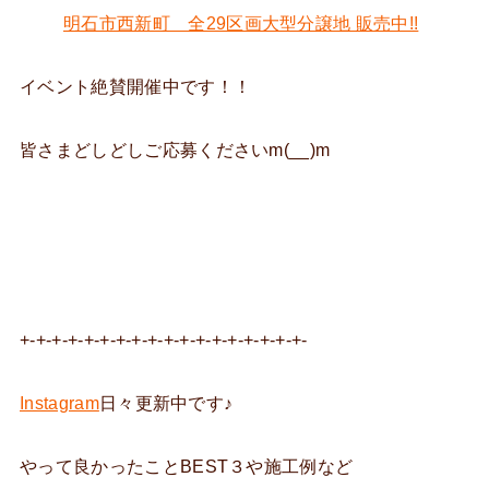
明石市西新町 全29区画大型分譲地 販売中!!
イベント絶賛開催中です！！
皆さまどしどしご応募くださいm(__)m
+-+-+-+-+-+-+-+-+-+-+-+-+-+-+-+-+-+-
Instagram
日々更新中です♪
やって良かったことBEST３や施工例など