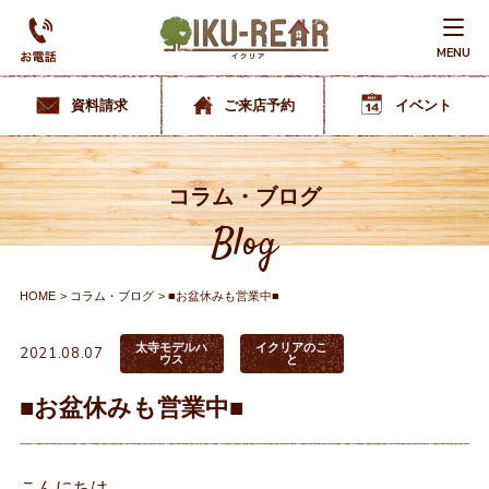
MENU
資料請求
ご来店予約
イベント
コラム・ブログ
Blog
HOME
コラム・ブログ
■お盆休みも営業中■
太寺モデルハ
イクリアのこ
2021.08.07
ウス
と
■お盆休みも営業中■
こんにちは