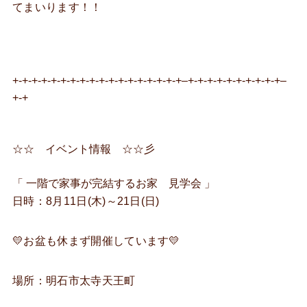
てまいります！！
+-+-+-+-+-+-+-+-+-+-+-+-+-+-+-+-+-+–+-+-+-+-+-+-+-+-+-+–
+-+
☆☆ イベント情報 ☆☆彡
「 一階で家事が完結するお家 見学会 」
日時：8月11日(木)～21日(日)
💛お盆も休まず開催しています💛
場所：明石市太寺天王町