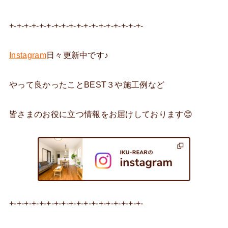
+-+-+-+-+-+-+-+-+-+-+-+-+-+-+-+-+-+-
Instagram
日々更新中です♪
やって良かったことBEST３や施工例など
皆さまのお役に立つ情報をお届けしております😊
+-+-+-+-+-+-+-+-+-+-+-+-+-+-+-+-+-+-