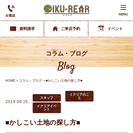
MENU
資料請求
ご来店予約
イベント
コラム・ブログ
Blog
HOME
コラム・ブログ
■かしこい土地の探し方■
イクリアのこ
スタッフ
と
2019.08.25
イクリアイベ
ント
■かしこい土地の探し方■