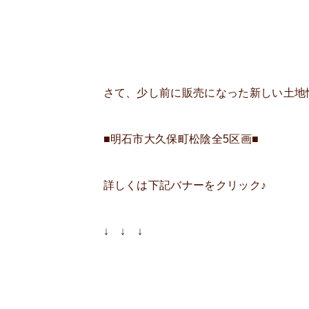
さて、少し前に販売になった新しい土地
■明石市大久保町松陰全5区画■
詳しくは下記バナーをクリック♪
↓ ↓ ↓