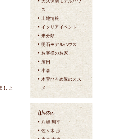
大久保南モデルハウ
ス
土地情報
イクリアイベント
未分類
明石モデルハウス
お客様のお家
濱田
小森
木育ひろめ隊のスス
ましょ
メ
Writer
八嶋 翔平
佐々木 涼