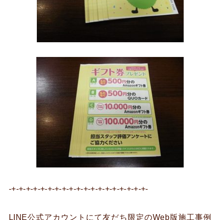
-+-+-+-+-+-+-+-+-+-+-+-+-+-+-+-+-+-+-+-
LINE公式アカウントにて友だち限定のWeb版施工事例