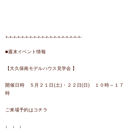
+-+-+-+-+-+-+-+-+-+-+-+-+-+-+-+-+-+-+-
■週末イベント情報
【大久保南モデルハウス見学会 】
開催日時 ５月２１日(土)・２２日(日) １０時～１７
時
ご来場予約はコチラ
↓ ↓ ↓