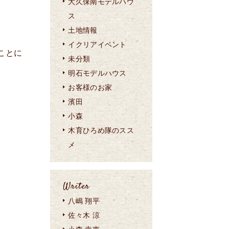
大久保南モデルハウ
ス
土地情報
イクリアイベント
ことに
未分類
明石モデルハウス
お客様のお家
濱田
小森
木育ひろめ隊のスス
メ
Writer
八嶋 翔平
佐々木 涼