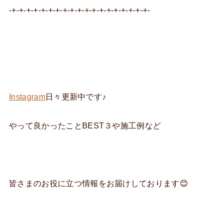
-+-+-+-+-+-+-+-+-+-+-+-+-+-+-+-+-+-+-+-
Instagram
日々更新中です♪
やって良かったことBEST３や施工例など
皆さまのお役に立つ情報をお届けしております😊