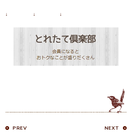
↓ ↓ ↓
PREV
NEXT