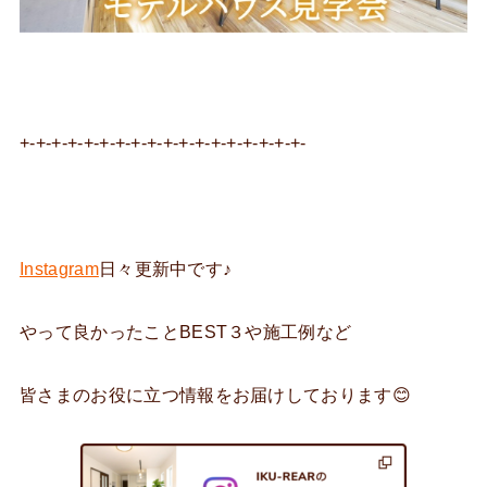
+-+-+-+-+-+-+-+-+-+-+-+-+-+-+-+-+-+-
Instagram
日々更新中です♪
やって良かったことBEST３や施工例など
皆さまのお役に立つ情報をお届けしております😊