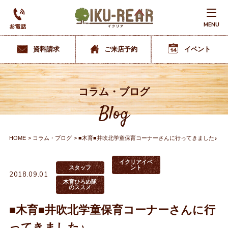
MENU
資料請求
ご来店予約
イベント
コラム・ブログ
Blog
HOME
コラム・ブログ
■木育■井吹北学童保育コーナーさんに行ってきました♪
イクリアイベ
スタッフ
ント
2018.09.01
木育ひろめ隊
のススメ
■木育■井吹北学童保育コーナーさんに行
ってきました♪