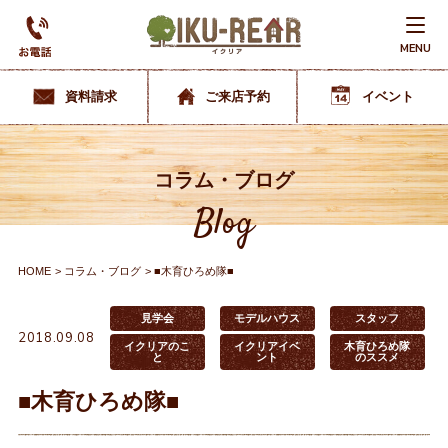
MENU
資料請求
ご来店予約
イベント
コラム・ブログ
Blog
HOME
コラム・ブログ
■木育ひろめ隊■
見学会
モデルハウス
スタッフ
2018.09.08
イクリアのこ
イクリアイベ
木育ひろめ隊
と
ント
のススメ
■木育ひろめ隊■