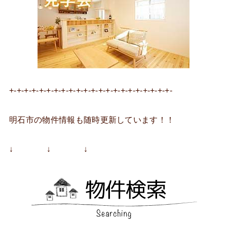
+-+-+-+-+-+-+-+-+-+-+-+-+-+-+-+-+-+-+-+-+-+-
明石市の物件情報も随時更新しています！！
↓ ↓ ↓