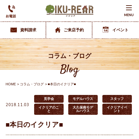
MENU
資料請求
ご来店予約
イベント
コラム・ブログ
Blog
HOME
コラム・ブログ
■本日のイクリア■
見学会
モデルハウス
スタッフ
2018.11.03
イクリアのこ
大久保南モデ
イクリアイベ
と
ルハウス
ント
■本日のイクリア■