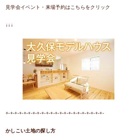
見学会イベント・来場予約はこちらをクリック
↓↓↓
+-+-+-+-+-+-+-+-+-+-+-+-+-+-+-+-+-+-+-+-+-+-
かしこい土地の探し方