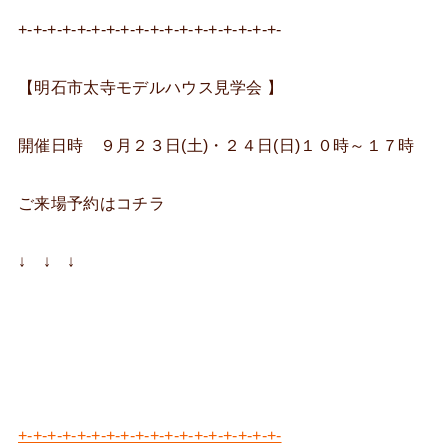
+-+-+-+-+-+-+-+-+-+-+-+-+-+-+-+-+-+-
【明石市太寺モデルハウス見学会 】
開催日時 ９月２３日(土)・２４日(日)１０時～１７時
ご来場予約はコチラ
↓ ↓ ↓
+-+-+-+-+-+-+-+-+-+-+-+-+-+-+-+-+-+-