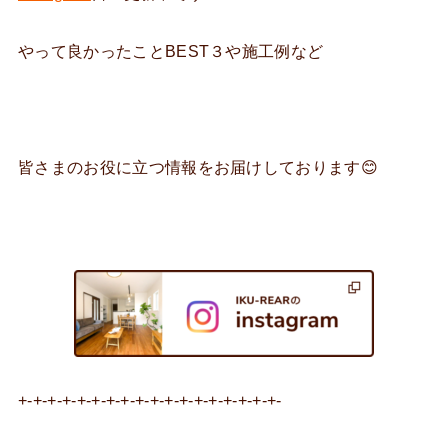
やって良かったことBEST３や施工例など
皆さまのお役に立つ情報をお届けしております😊
+-+-+-+-+-+-+-+-+-+-+-+-+-+-+-+-+-+-