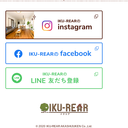
©︎ 2020 IKU-REAR AKASHIJUKEN Co.,Ltd.