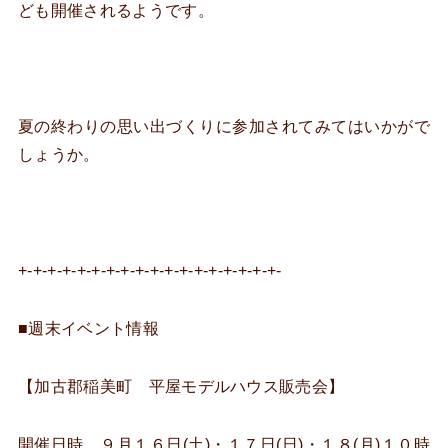
ども開催されるようです。
夏の終わりの思い出づくりに参加されてみてはいかがで
しょうか。
+-+-+-+-+-+-+-+-+-+-+-+-+-+-+-+-+-+-
■週末イベント情報
【加古郡稲美町 平屋モデルハウス販売会】
開催日時 ９月１６日(土)・１７日(日)・１８(月)１０時