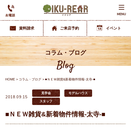
MENU
資料請求
ご来店予約
イベント
コラム・ブログ
Blog
HOME
コラム・ブログ
■ＮＥＷ雑貨&新着物件情報-太寺-■
見学会
モデルハウス
2018.09.15
スタッフ
■ＮＥＷ雑貨&新着物件情報-太寺-■