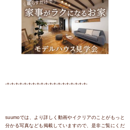
-+-+-+-+-+-+-+-+-+-+-+-+-+-+-+-+-+-+-+-
suumoでは、より詳しく動画やイクリアのことがもっと
分かる写真なども掲載していますので、是非ご覧にくだ