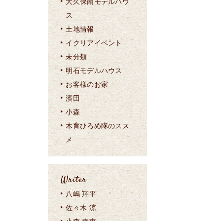
大久保南モデルハウ
ス
土地情報
イクリアイベント
未分類
明石モデルハウス
お客様のお家
濱田
小森
木育ひろめ隊のスス
メ
Writer
八嶋 翔平
佐々木 涼