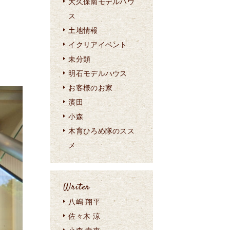
大久保南モデルハウ
ス
土地情報
イクリアイベント
未分類
明石モデルハウス
お客様のお家
濱田
小森
木育ひろめ隊のスス
メ
Writer
八嶋 翔平
佐々木 涼