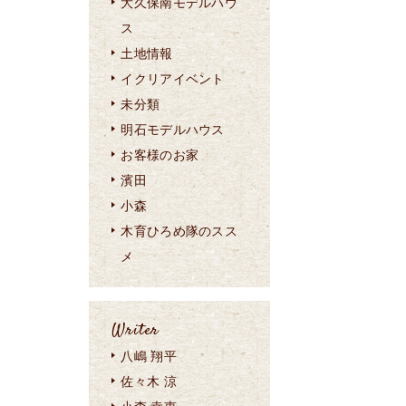
大久保南モデルハウ
ス
土地情報
イクリアイベント
未分類
明石モデルハウス
お客様のお家
濱田
小森
木育ひろめ隊のスス
メ
Writer
八嶋 翔平
佐々木 涼