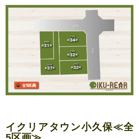
イクリアタウン小久保≪全
5区画≫