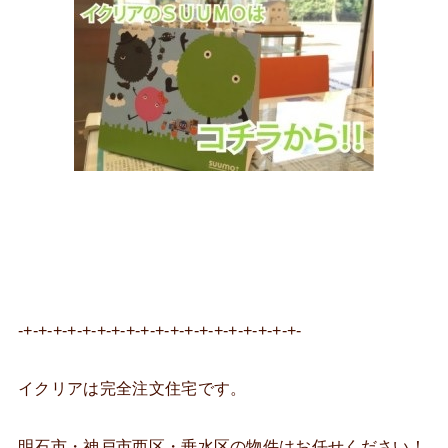
-+-+-+-+-+-+-+-+-+-+-+-+-+-+-+-+-+-+-+-
イクリアは完全注文住宅です。
明石市・神戸市西区・垂水区の物件はお任せください！