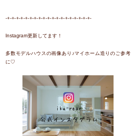
-+-+-+-+-+-+-+-+-+-+-+-+-+-+-+-+-+-+-+-
Instagram更新してます！
多数モデルハウスの画像あり♪マイホーム造りのご参考
に♡