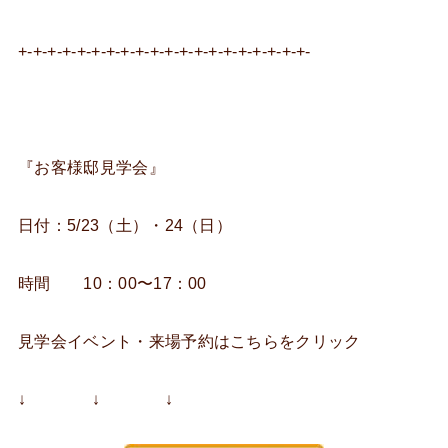
+-+-+-+-+-+-+-+-+-+-+-+-+-+-+-+-+-+-+-+-
『お客様邸見学会』
日付：5/23（土）・24（日）
時間 10：00〜17：00
見学会イベント・来場予約はこちらをクリック
↓ ↓ ↓