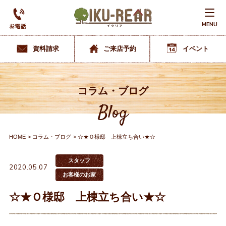
MENU
資料請求
ご来店予約
イベント
コラム・ブログ
Blog
HOME
コラム・ブログ
☆★Ｏ様邸 上棟立ち合い★☆
スタッフ
2020.05.07
お客様のお家
☆★Ｏ様邸 上棟立ち合い★☆