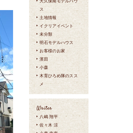
大久保南モデルハウ
ス
土地情報
イクリアイベント
未分類
明石モデルハウス
お客様のお家
濱田
小森
木育ひろめ隊のスス
メ
Writer
八嶋 翔平
佐々木 涼