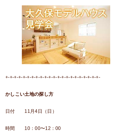
+-+-+-+-+-+-+-+-+-+-+-+-+-+-+-+-+-+-+-+-+-+-
かしこい土地の探し方
日付 11月4日（日）
時間 10：00〜12：00