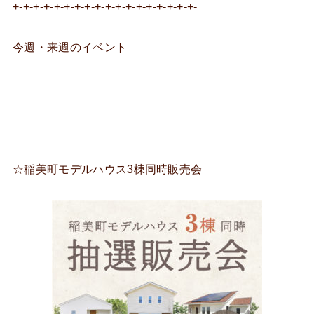
+-+-+-+-+-+-+-+-+-+-+-+-+-+-+-+-+-+-
今週・来週のイベント
☆稲美町モデルハウス3棟同時販売会