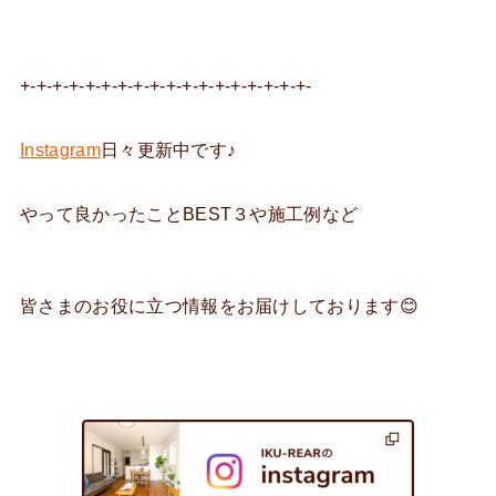
+-+-+-+-+-+-+-+-+-+-+-+-+-+-+-+-+-+-
Instagram
日々更新中です♪
やって良かったことBEST３や施工例など
皆さまのお役に立つ情報をお届けしております😊