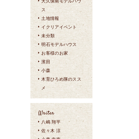
大久保南モデルハウ
ス
土地情報
イクリアイベント
未分類
明石モデルハウス
お客様のお家
濱田
小森
木育ひろめ隊のスス
メ
Writer
八嶋 翔平
佐々木 涼