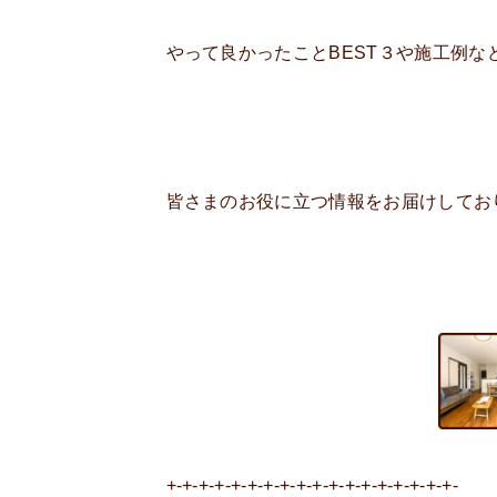
やって良かったことBEST３や施工例な
皆さまのお役に立つ情報をお届けしており
+-+-+-+-+-+-+-+-+-+-+-+-+-+-+-+-+-+-