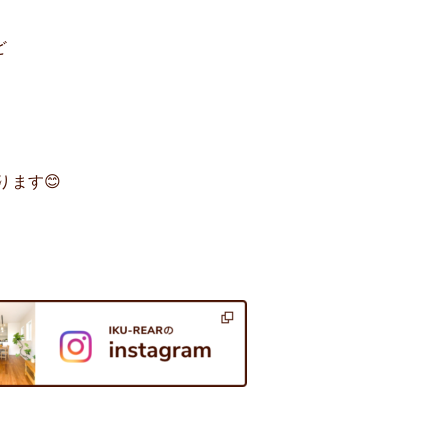
ど
ます😊