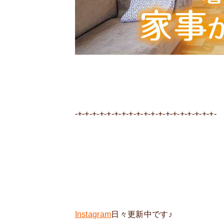
-+-+-+-+-+-+-+-+-+-+-+-+-+-+-+-+-+-+-+-
Instagram
日々更新中です♪