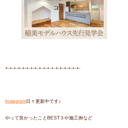
+-+-+-+-+-+-+-+-+-+-+-+-+-+-+-+-+-+-
Instagram
日々更新中です♪
やって良かったことBEST３や施工例など