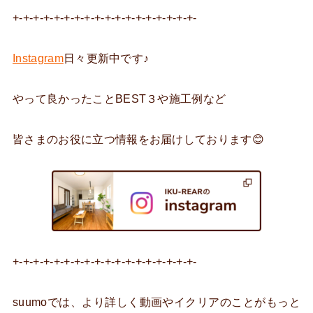
+-+-+-+-+-+-+-+-+-+-+-+-+-+-+-+-+-+-
Instagram
日々更新中です♪
やって良かったことBEST３や施工例など
皆さまのお役に立つ情報をお届けしております😊
+-+-+-+-+-+-+-+-+-+-+-+-+-+-+-+-+-+-
suumoでは、より詳しく動画やイクリアのことがもっと