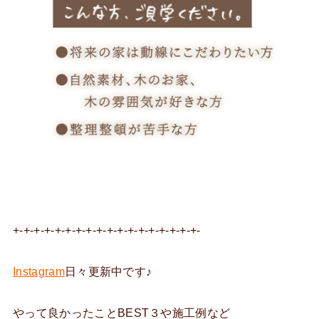
+-+-+-+-+-+-+-+-+-+-+-+-+-+-+-+-+-+-
Instagram
日々更新中です♪
やって良かったことBEST３や施工例など