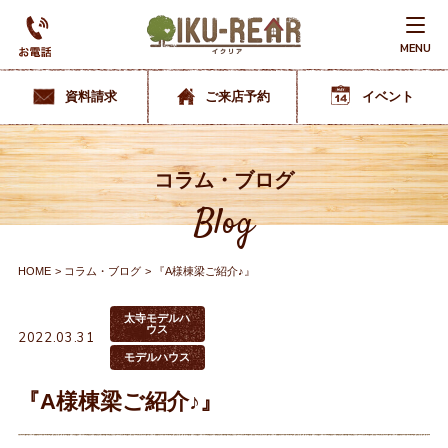
MENU
資料請求
ご来店予約
イベント
コラム・ブログ
Blog
HOME
コラム・ブログ
『A様棟梁ご紹介♪』
太寺モデルハ
ウス
2022.03.31
モデルハウス
『A様棟梁ご紹介♪』