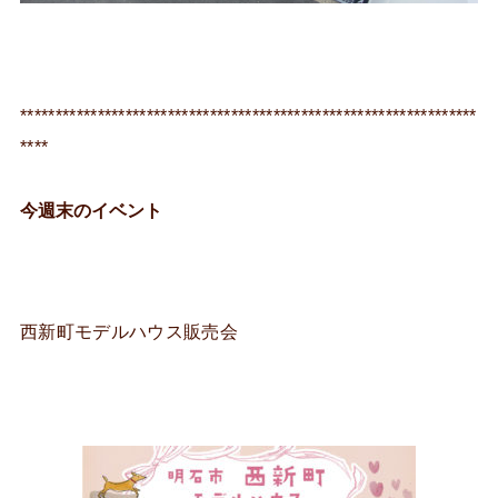
*****************************************************************
****
今週末のイベント
西新町モデルハウス販売会