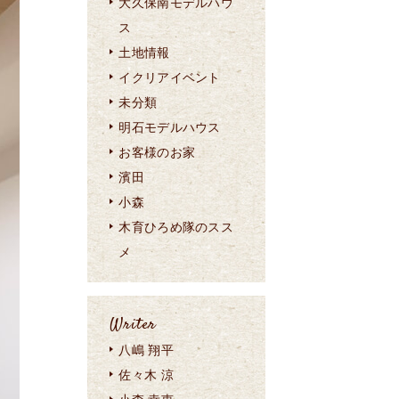
大久保南モデルハウ
ス
土地情報
イクリアイベント
未分類
明石モデルハウス
お客様のお家
濱田
小森
木育ひろめ隊のスス
メ
Writer
八嶋 翔平
佐々木 涼