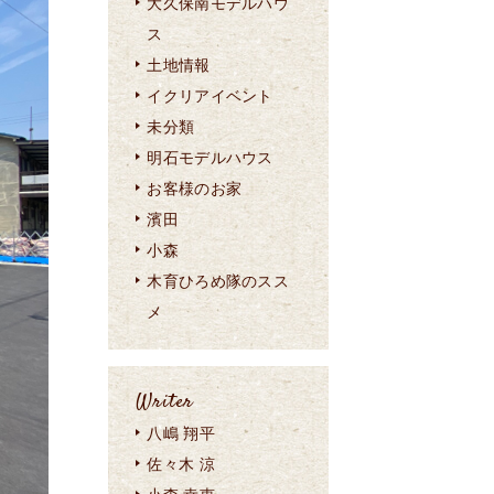
大久保南モデルハウ
ス
土地情報
イクリアイベント
未分類
明石モデルハウス
お客様のお家
濱田
小森
木育ひろめ隊のスス
メ
Writer
八嶋 翔平
佐々木 涼