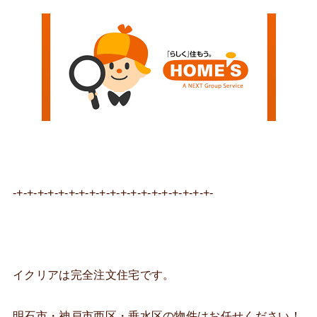
-+-+-+-+-+-+-+-+-+-+-+-+-+-+-+-+-+-+-+-
イクリアは完全注文住宅です。
明石市・神戸市西区・垂水区の物件はお任せください！