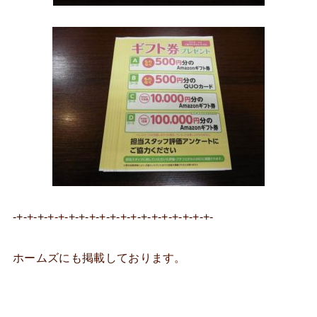
-+-+-+-+-+-+-+-+-+-+-+-+-+-+-+-+-+-+-+-
ホームズにも掲載しております。