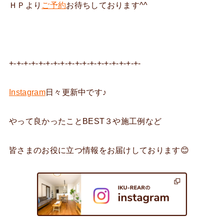
ＨＰより
ご予約
お待ちしております^^
+-+-+-+-+-+-+-+-+-+-+-+-+-+-+-+-+-+-
Instagram
日々更新中です♪
やって良かったことBEST３や施工例など
皆さまのお役に立つ情報をお届けしております😊