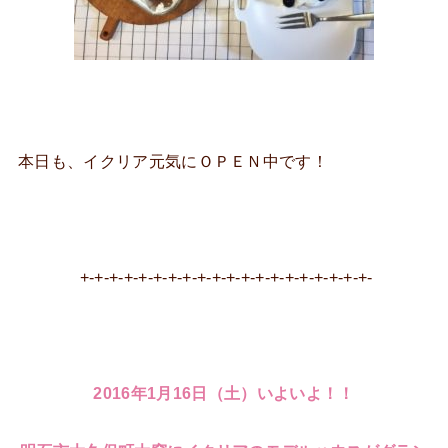
本日も、イクリア元気にＯＰＥＮ中です！
+-+-+-+-+-+-+-+-+-+-+-+-+-+-+-+-+-+-+-+-
2016年1月16日（土）いよいよ！！