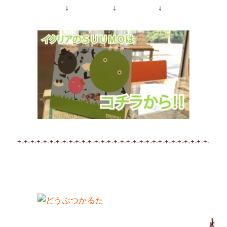
↓ ↓ ↓
+-+-+-+-+-+-+-+-+-+-+-+-+-+-+-+-+-+-+-+-+-+-+-+-+-+-+-+-+-+-