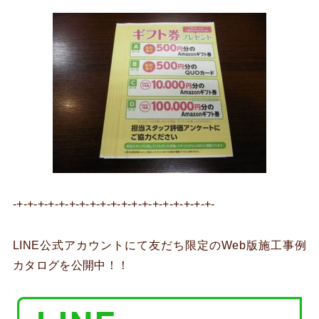
-+-+-+-+-+-+-+-+-+-+-+-+-+-+-+-+-+-+-+-
LINE公式アカウントにて友だち限定のWeb版施工事例
カタログを公開中！！