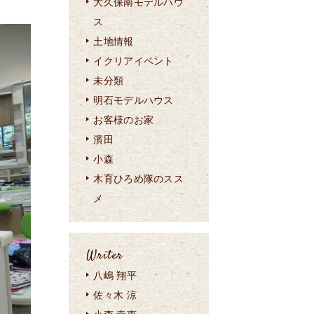
大久保南モデルハウ
ス
土地情報
イクリアイベント
未分類
明石モデルハウス
お客様のお家
濱田
小森
木育ひろめ隊のスス
メ
Writer
八嶋 翔平
佐々木 涼