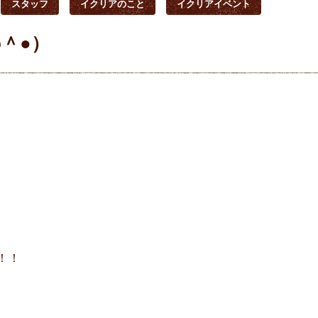
スタッフ
イクリアのこと
イクリアイベント
＾●）
、
！！