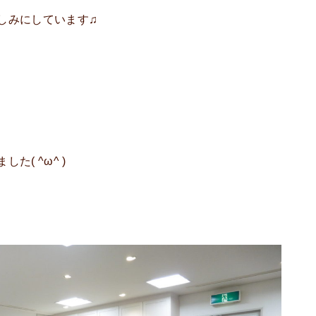
しみにしています♫
( ^ω^ )