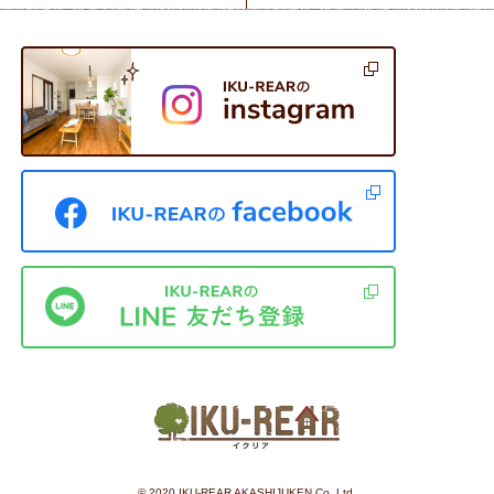
©︎ 2020 IKU-REAR AKASHIJUKEN Co.,Ltd.