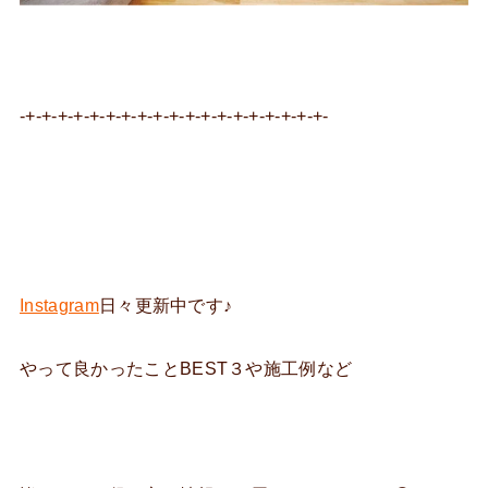
-+-+-+-+-+-+-+-+-+-+-+-+-+-+-+-+-+-+-+-
Instagram
日々更新中です♪
やって良かったことBEST３や施工例など