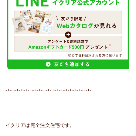
-+-+-+-+-+-+-+-+-+-+-+-+-+-+-+-+-+-+-+-
イクリアは完全注文住宅です。