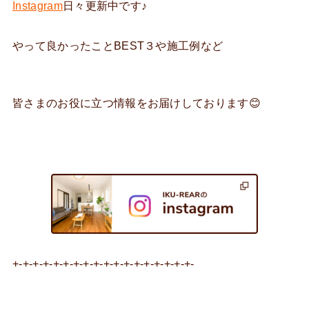
Instagram
日々更新中です♪
やって良かったことBEST３や施工例など
皆さまのお役に立つ情報をお届けしております😊
+-+-+-+-+-+-+-+-+-+-+-+-+-+-+-+-+-+-