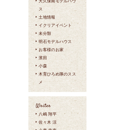
大久保南モデルハウ
ス
土地情報
イクリアイベント
未分類
明石モデルハウス
お客様のお家
濱田
小森
木育ひろめ隊のスス
メ
Writer
八嶋 翔平
佐々木 涼