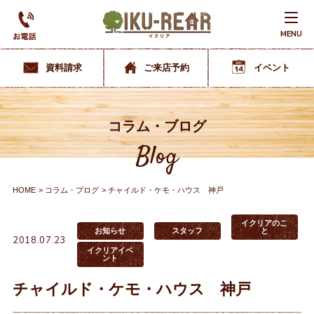
MENU
資料請求
ご来店予約
イベント
コラム・ブログ
Blog
HOME
コラム・ブログ
チャイルド・ケモ・ハウス 神戸
イクリアのこ
お知らせ
スタッフ
と
2018.07.23
イクリアイベ
ント
チャイルド・ケモ・ハウス 神戸