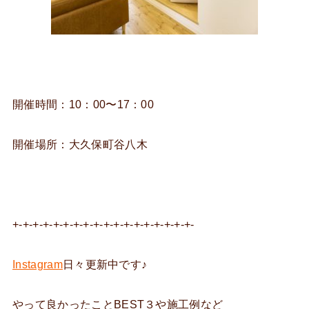
開催時間：10：00〜17：00
開催場所：大久保町谷八木
+-+-+-+-+-+-+-+-+-+-+-+-+-+-+-+-+-+-
Instagram
日々更新中です♪
やって良かったことBEST３や施工例など