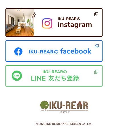
©︎ 2020 IKU-REAR AKASHIJUKEN Co.,Ltd.