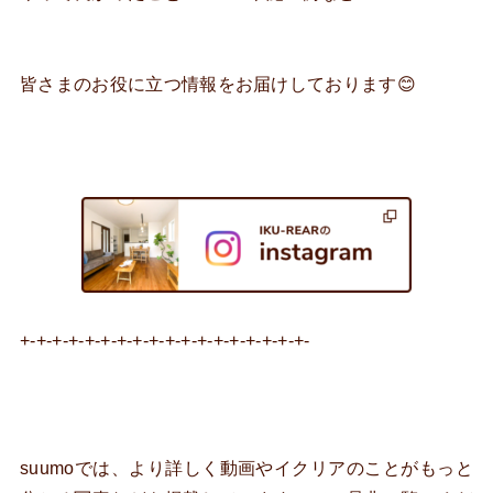
皆さまのお役に立つ情報をお届けしております😊
+-+-+-+-+-+-+-+-+-+-+-+-+-+-+-+-+-+-
suumoでは、より詳しく動画やイクリアのことがもっと