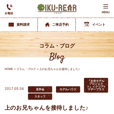
MENU
資料請求
ご来店予約
イベント
コラム・ブログ
Blog
HOME
コラム・ブログ
上のお兄ちゃんを接待しました♪
『太寺モデル
プロジェク
ト』イクリア×
2017.05.06
見学会
モデルハウス
マザープラス
スタッフ
上のお兄ちゃんを接待しました♪