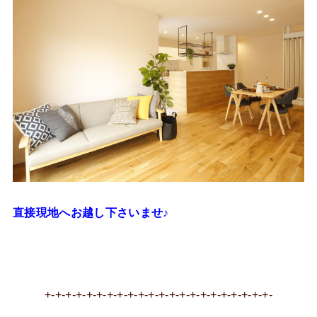
直接現地へお越し下さいませ♪
+-+-+-+-+-+-+-+-+-+-+-+-+-+-+-+-+-+-+-+-+-+-