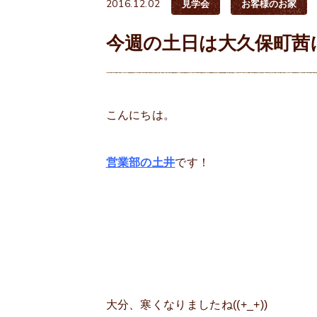
2016.12.02
見学会
お客様のお家
今週の土日は大久保町茜
こんにちは。
営業部の土井
です！
大分、寒くなりましたね((+_+))