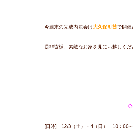
今週末の完成内覧会は
大久保町茜
で開催
是非皆様、素敵なお家を見にお越しくだ
◇
[日時] 12/3（土）・4（日） 10：0