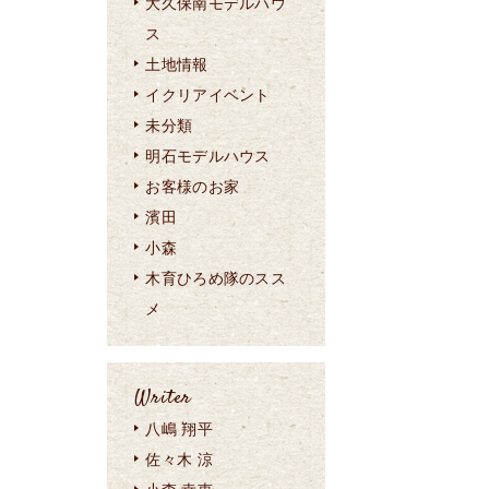
大久保南モデルハウ
ス
土地情報
イクリアイベント
未分類
明石モデルハウス
お客様のお家
濱田
小森
木育ひろめ隊のスス
メ
Writer
八嶋 翔平
佐々木 涼