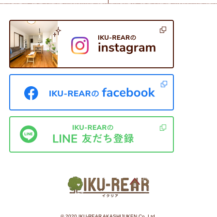
©︎ 2020 IKU-REAR AKASHIJUKEN Co.,Ltd.