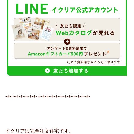
-+-+-+-+-+-+-+-+-+-+-+-+-+-+-+-+-+-+-+-
イクリアは完全注文住宅です。