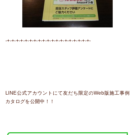
-+-+-+-+-+-+-+-+-+-+-+-+-+-+-+-+-+-+-+-
LINE公式アカウントにて友だち限定のWeb版施工事例
カタログを公開中！！