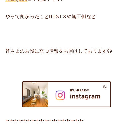
やって良かったことBEST３や施工例など
皆さまのお役に立つ情報をお届けしております😊
+-+-+-+-+-+-+-+-+-+-+-+-+-+-+-+-+-+-