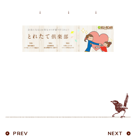
↓ ↓ ↓
PREV
NEXT