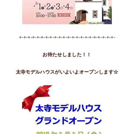
+-+-+-+-+-+-+-+-+-+-+-+-+-+-+-+-+-+-+-+-+-+-
お待たせしました！！
太寺モデルハウスがいよいよオープンします☆