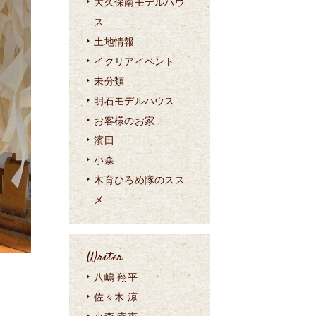
大久保南モデルハウ
ス
土地情報
イクリアイベント
未分類
明石モデルハウス
お客様のお家
濱田
小森
木育ひろめ隊のスス
メ
Writer
八嶋 翔平
佐々木 涼