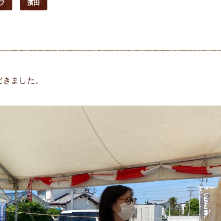
フ
濱田
だきました。