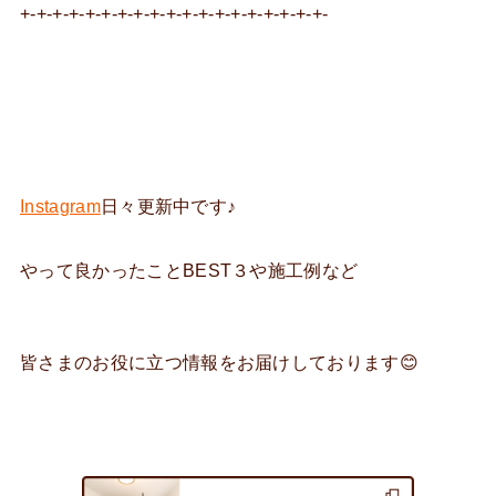
+-+-+-+-+-+-+-+-+-+-+-+-+-+-+-+-+-+-+-
Instagram
日々更新中です♪
やって良かったことBEST３や施工例など
皆さまのお役に立つ情報をお届けしております😊