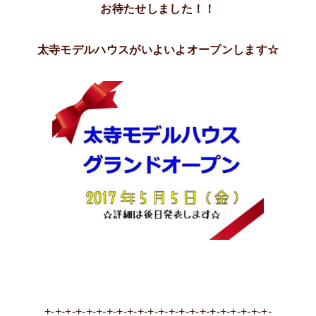
お待たせしました！！
太寺モデルハウスがいよいよオープンします☆
+-+-+-+-+-+-+-+-+-+-+-+-+-+-+-+-+-+-+-+-+-+-