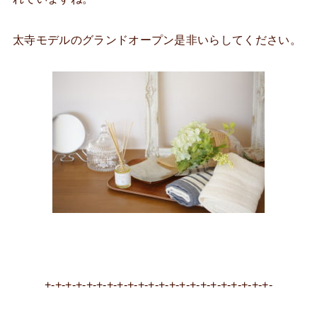
太寺モデルのグランドオープン是非いらしてください。
+-+-+-+-+-+-+-+-+-+-+-+-+-+-+-+-+-+-+-+-+-+-