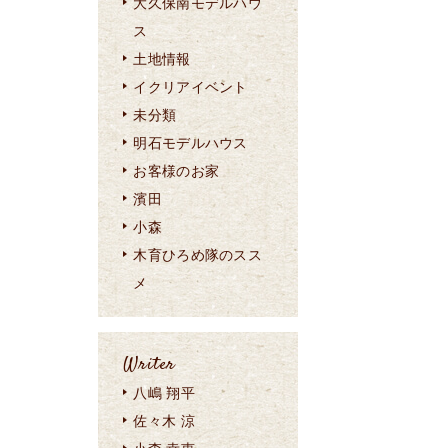
大久保南モデルハウ
ス
土地情報
イクリアイベント
未分類
明石モデルハウス
お客様のお家
濱田
小森
木育ひろめ隊のスス
メ
Writer
八嶋 翔平
佐々木 涼